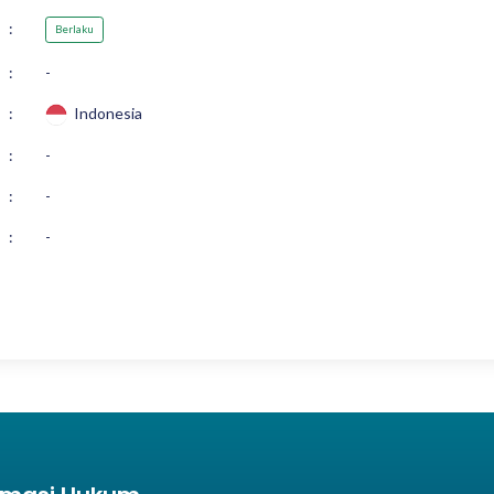
:
Berlaku
:
-
:
Indonesia
:
-
:
-
:
-