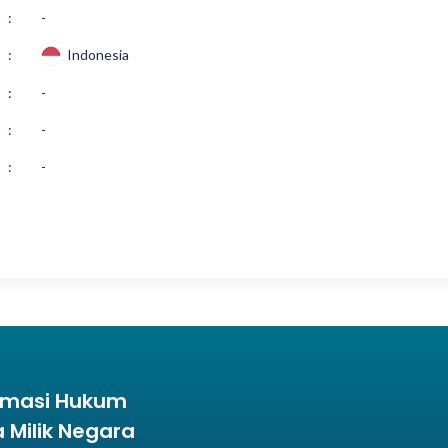
:
-
:
Indonesia
:
-
:
-
:
-
ormasi Hukum
Milik Negara