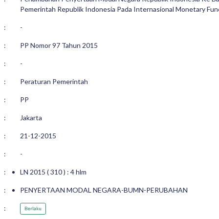
Pemerintah Republik Indonesia Pada Internasional Monetary Fu
:
-
:
PP Nomor 97 Tahun 2015
:
-
:
Peraturan Pemerintah
:
PP
:
Jakarta
:
21-12-2015
:
-
:
LN 2015 ( 310 ) : 4 hlm
:
PENYERTAAN MODAL NEGARA-BUMN-PERUBAHAN
:
Berlaku