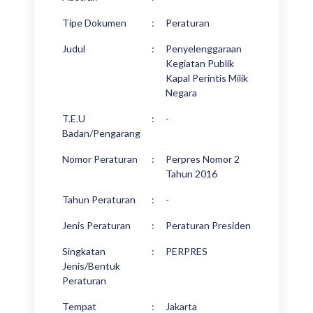
Tipe Dokumen
:
Peraturan
Judul
:
Penyelenggaraan
Kegiatan Publik
Kapal Perintis Milik
Negara
T.E.U
:
-
Badan/Pengarang
Nomor Peraturan
:
Perpres Nomor 2
Tahun 2016
Tahun Peraturan
:
-
Jenis Peraturan
:
Peraturan Presiden
Singkatan
:
PERPRES
Jenis/Bentuk
Peraturan
Tempat
:
Jakarta