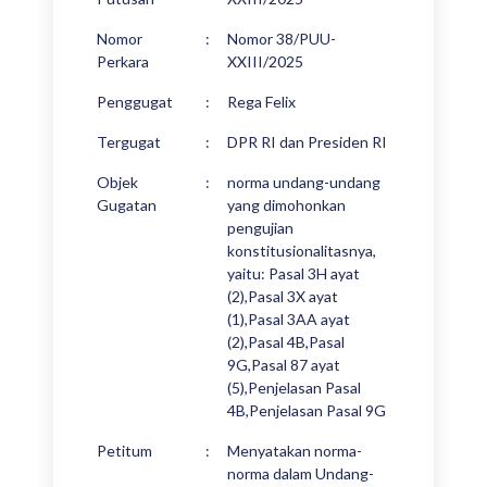
Nomor
:
Nomor 38/PUU-
Perkara
XXIII/2025
Penggugat
:
Rega Felix
Tergugat
:
DPR RI dan Presiden RI
Objek
:
norma undang-undang
Gugatan
yang dimohonkan
pengujian
konstitusionalitasnya,
yaitu: Pasal 3H ayat
(2),Pasal 3X ayat
(1),Pasal 3AA ayat
(2),Pasal 4B,Pasal
9G,Pasal 87 ayat
(5),Penjelasan Pasal
4B,Penjelasan Pasal 9G
Petitum
:
Menyatakan norma-
norma dalam Undang-