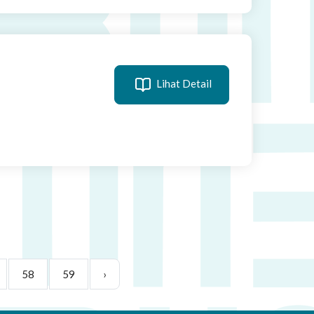
Lihat Detail
58
59
›