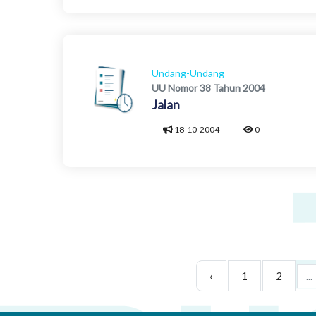
Undang-Undang
UU Nomor 38 Tahun 2004
Jalan
18-10-2004
0
‹
1
2
...