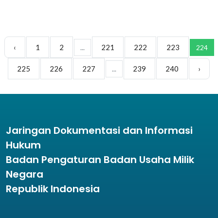
‹
1
2
221
222
223
...
224
225
226
227
239
240
›
...
Jaringan Dokumentasi dan Informasi
Hukum
Badan Pengaturan Badan Usaha Milik
Negara
Republik Indonesia