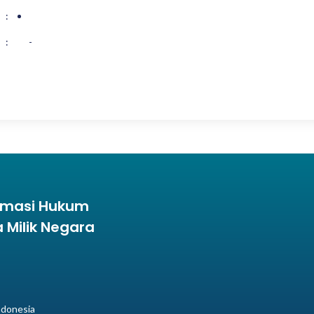
:
:
-
ormasi Hukum
Milik Negara
ndonesia