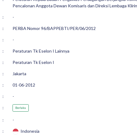
Pencalonan Anggota Dewan Komisaris dan Direksi Lembaga Kliri
:
-
:
PERBA Nomor 96/BAPPEBTI/PER/06/2012
:
-
:
Peraturan Tk Eselon I Lainnya
:
Peraturan Tk Eselon I
:
Jakarta
:
01-06-2012
:
-
:
Berlaku
:
-
:
Indonesia