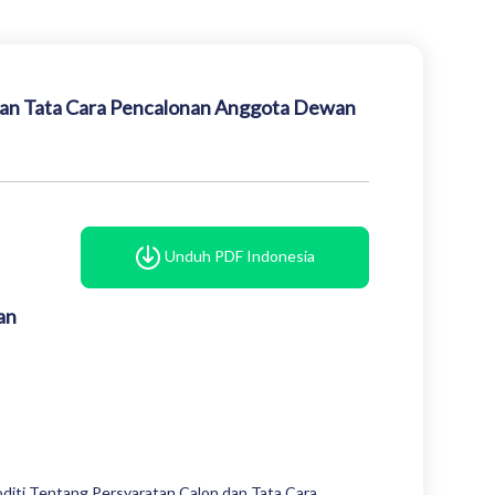
dan Tata Cara Pencalonan Anggota Dewan
Unduh PDF Indonesia
an
iti Tentang Persyaratan Calon dan Tata Cara