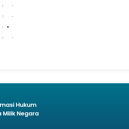
:
-
:
-
:
:
-
ormasi Hukum
Milik Negara