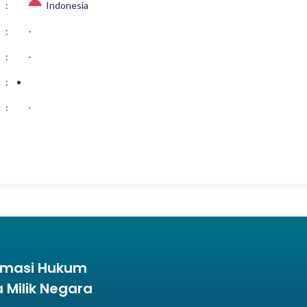
:
Indonesia
:
-
:
-
:
:
-
ormasi Hukum
Milik Negara