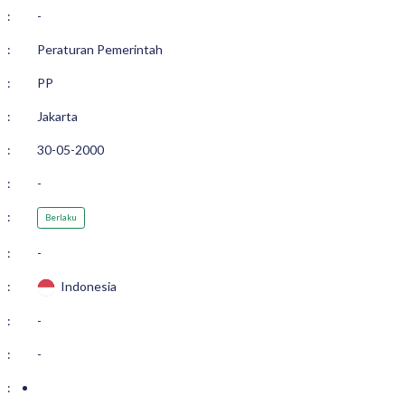
:
-
:
Peraturan Pemerintah
:
PP
:
Jakarta
:
30-05-2000
:
-
:
Berlaku
:
-
:
Indonesia
:
-
:
-
: