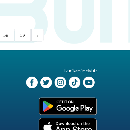
58
59
›
Ikuti kami melalui :