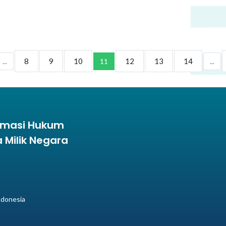
8
9
10
12
13
14
...
11
...
ormasi Hukum
Milik Negara
ndonesia